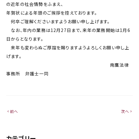
の近年の社会情勢をふまえ、
年賀状による年頭のご挨拶を控えております。
何卒ご理解くださいますようお願い申し上げます。
なお、年内の業務は12月27日まで、来年の業務開始は1月6
日からとなります。
来年も変わらぬご厚誼を賜りますようよろしくお願い申し上
げます。
南鷹法律
事務所 弁護士一同
前へ
次へ
chevron_left
chevron_right
カテゴリー